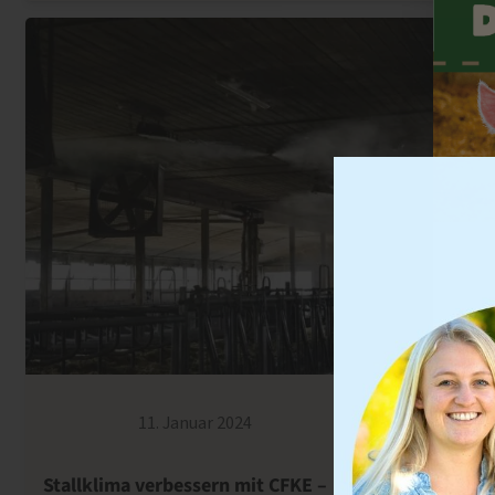
u
Er
11. Januar 2024
2259
Stallklima verbessern mit CFKE –