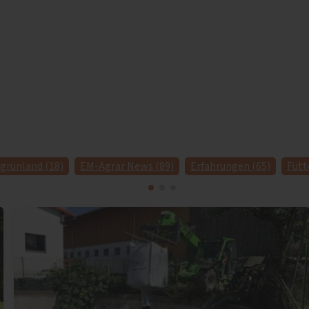
grünland (18)
EM-Agrar News (89)
Erfahrungen (65)
Fütt