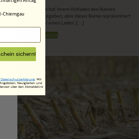
chhaltigen Alltag
Die Familie Posch hat ihrem Hofladen den Namen
EM-Chiemgau
"Bodenschatz" gegeben, aber dieser Name repräsentiert
weit mehr als nur einen Laden. […]
BEITRAG JETZT LESEN
chein sichern!
t
r
Datenschutzerklärung
. Mit
 Angeboten, Neuigkeiten und
derzeit über den Abmeldelink