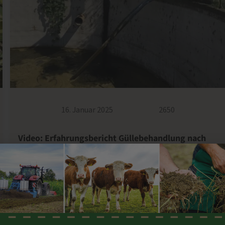
16. Januar 2025
2650
Video: Erfahrungsbericht Güllebehandlung nach
dem Rosenheimer Projekt
Gülleaufbereitung nach dem Rosenheimer Projekt hat
eine lange Tradition und bringt diverse Vorteile mit sich.
Besonders die starke Reduktion der […]
BEITRAG JETZT LESEN