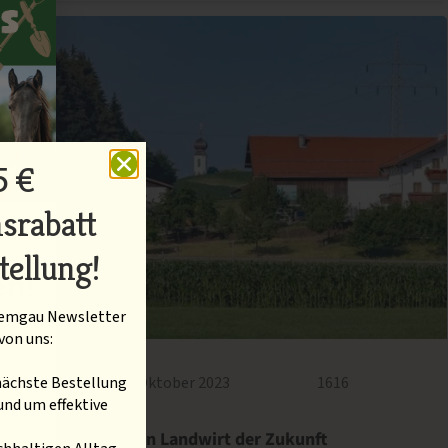
5 €
srabatt
tellung!
en!
hiemgau Newsletter
von uns:
 zu
 nächste Bestellung
27. Oktober 2023
1616
und um effektive
Hans Posch, ein Landwirt der Zukunft