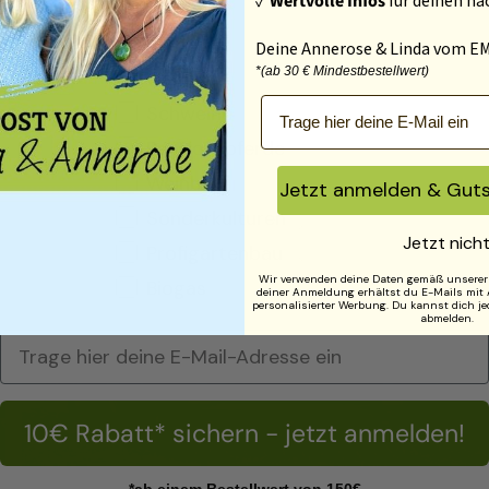
✓
Wertvolle Infos
für deinen na
Ackerbau
Die Schäden in den Wäldern durch den Borkenkäfer
Rinder
Deine Annerose & Linda vom 
nehmen immer mehr zu. Offizielle Berater und
*(ab 30 € Mindestbestellwert)
Geflügel
Wissenschaftler schieben der Klimakrise das […]
E-Mail-Adresse
Schweine
BEITRAG JETZT LESEN
Pensionspferde
Weinbau
Jetzt anmelden & Guts
Sonderkulturen
Jetzt nich
Profigartenbau
Wir verwenden deine Daten gemäß unsere
Biogas
deiner Anmeldung erhältst du E-Mails mit
personalisierter Werbung. Du kannst dich je
abmelden.
10€ Rabatt* sichern - jetzt anmelden!