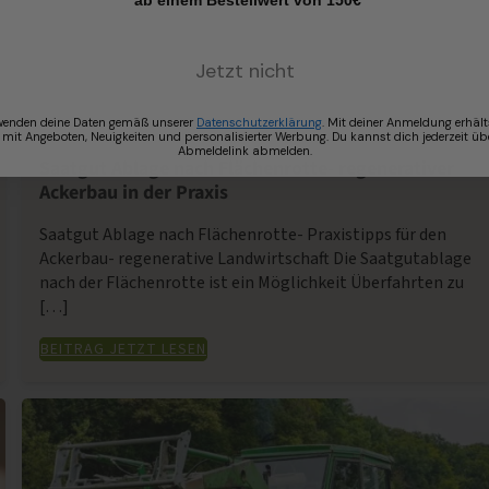
*ab einem Bestellwert von 150€
Jetzt nicht
30. August 2023
1883
wenden deine Daten gemäß unserer
Datenschutzerklärung
. Mit deiner Anmeldung erhält
 mit Angeboten, Neuigkeiten und personalisierter Werbung. Du kannst dich jederzeit üb
Abmeldelink abmelden.
Saatgut Ablage nach Flächenrotte- regenerativer
Ackerbau in der Praxis
Saatgut Ablage nach Flächenrotte- Praxistipps für den
Ackerbau- regenerative Landwirtschaft Die Saatgutablage
nach der Flächenrotte ist ein Möglichkeit Überfahrten zu
[…]
BEITRAG JETZT LESEN