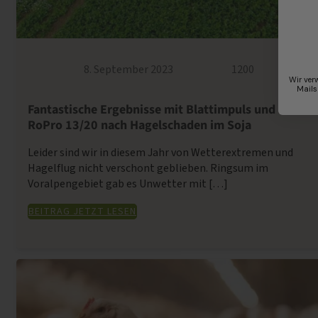
8. September 2023
1200
Wir ver
Mails
Fantastische Ergebnisse mit Blattimpuls und
RoPro 13/20 nach Hagelschaden im Soja
Leider sind wir in diesem Jahr von Wetterextremen und
Hagelflug nicht verschont geblieben. Ringsum im
Voralpengebiet gab es Unwetter mit […]
BEITRAG JETZT LESEN