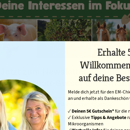
Erhalte 
Willkommen
Jetzt zum Newsletter anmelden
auf deine Bes
nd
10€ Rabatt-Gutschein* erhalt
Melde dich jetzt für den EM-C
an und erhalte als Dankeschön 
halte regelmäßig praxisnahe Tipps für deinen Betrieb, Infos
neuen Produkten und exklusiven Angebote!
✓
Deinen 5€ Gutschein*
für die
29. November 2023
1906
✓ Exklusive
Tipps & Angebote
r
Was sind deine Interessen?
Mikroorganismen
Borkenkäfer reduzieren mit EM