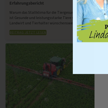
Erfahrungsbericht
Warum das Stallklima für die Tiergesundheit entscheidend
ist Gesunde und leistungsstarke Tiere sind für jeden
Landwirt und Tierhalter wünschenswert. Ein […]
BEITRAG JETZT LESEN