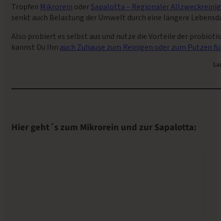
Tropfen
Mikrorein
oder
Sapalotta – Regionaler Allzweckreinig
senkt auch Belastung der Umwelt durch eine längere Lebensda
Also probiert es selbst aus und nutze die Vorteile der probio
kannst Du Ihn
auch Zuhause zum Reinigen oder zum Putzen für
La
Hier geht´s zum Mikrorein und zur Sapalotta: