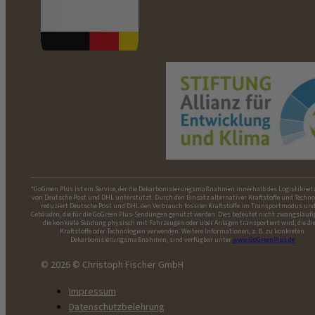
*GoGreen Plus ist ein Service, der die Dekarbonisierungsmaßnahmen innerhalb des Logistiknet
von Deutsche Post und DHL unterstützt. Durch den Einsatz alternativer Kraftstoffe und Techno
reduziert Deutsche Post und DHL den Verbrauch fossiler Kraftstoffe im Transportmodus und
Gebäuden, die für die GoGreen Plus-Sendungen genutzt werden. Dies bedeutet nicht zwangsläufi
die konkrete Sendung physisch mit Fahrzeugen oder über Anlagen transportiert wird, die di
Kraftstoffe oder Technologien verwenden. Weitere Informationen, z. B. zu konkreten
Dekarbonisierungsmaßnahmen, sind verfügbar unter
www.GoGreenPlus.de
© 2026 © Christoph Fischer GmbH
Impressum
Datenschutzbelehrung