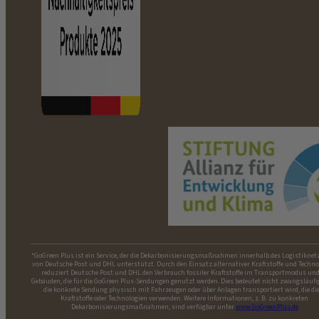
*GoGreen Plus ist ein Service, der die Dekarbonisierungsmaßnahmen innerhalb des Logistiknet
von Deutsche Post und DHL unterstützt. Durch den Einsatz alternativer Kraftstoffe und Techno
reduziert Deutsche Post und DHL den Verbrauch fossiler Kraftstoffe im Transportmodus und
Gebäuden, die für die GoGreen Plus-Sendungen genutzt werden. Dies bedeutet nicht zwangsläufi
die konkrete Sendung physisch mit Fahrzeugen oder über Anlagen transportiert wird, die di
Kraftstoffe oder Technologien verwenden. Weitere Informationen, z. B. zu konkreten
Dekarbonisierungsmaßnahmen, sind verfügbar unter
www.GoGreenPlus.de