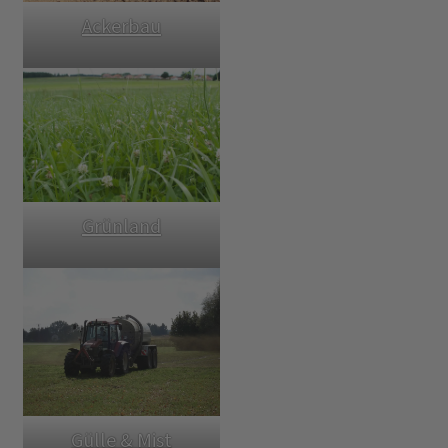
Ackerbau
Grünland
Gülle & Mist