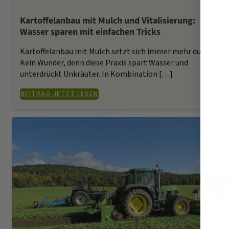
Kartoffelanbau mit Mulch und Vitalisierung:
Wasser sparen mit einfachen Tricks
Kartoffelanbau mit Mulch setzt sich immer mehr durch.
Kein Wunder, denn diese Praxis spart Wasser und
unterdrückt Unkräuter. In Kombination […]
BEITRAG JETZT LESEN