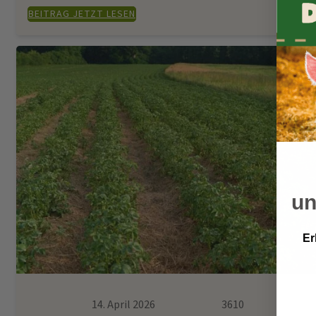
BEITRAG JETZT LESEN
u
Er
14. April 2026
3610