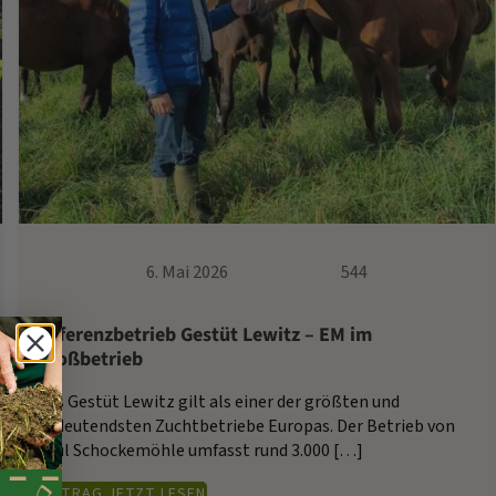
6. Mai 2026
544
Referenzbetrieb Gestüt Lewitz – EM im
Großbetrieb
Das Gestüt Lewitz gilt als einer der größten und
bedeutendsten Zuchtbetriebe Europas. Der Betrieb von
Paul Schockemöhle umfasst rund 3.000 […]
BEITRAG JETZT LESEN