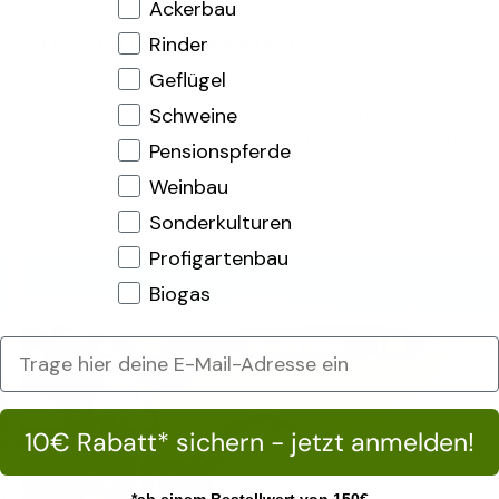
Ackerbau
Erfolg bei der Silage mit CFKE
Rinder
Geflügel
Silage und ihre Qualität ist maßgeblich für die
Rentabilität des landwirtschaftlichen Betriebes. Eine
Schweine
energiereiche, stabile Silage sorgt für gesunde und […]
Pensionspferde
BEITRAG JETZT LESEN
Weinbau
Sonderkulturen
Profigartenbau
Biogas
10€ Rabatt* sichern - jetzt anmelden!