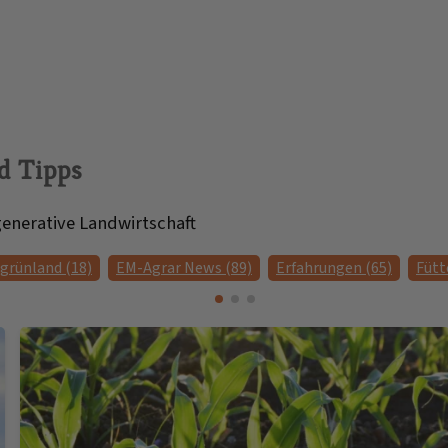
d Tipps
enerative Landwirtschaft
grünland (18)
EM-Agrar News (89)
Erfahrungen (65)
Fütt