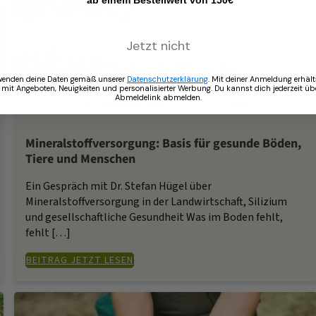
*ab einem Bestellwert von 150€
Jetzt nicht
wenden deine Daten gemäß unserer
Datenschutzerklärung
. Mit deiner Anmeldung erhält
 mit Angeboten, Neuigkeiten und personalisierter Werbung. Du kannst dich jederzeit üb
Abmeldelink abmelden.
27. Oktober 2025
582
Mineralstoffversorgung: Basis für gesunde Böden,
Tiere und Menschen
Ein Gespräch mit Dr. Stefan Hügel über
Mineralstoffversorgung in der Landwirtschaft, Silizium
und gesellschaftliche Gesundheit Was im Boden fehlt,
fehlt […]
BEITRAG JETZT LESEN