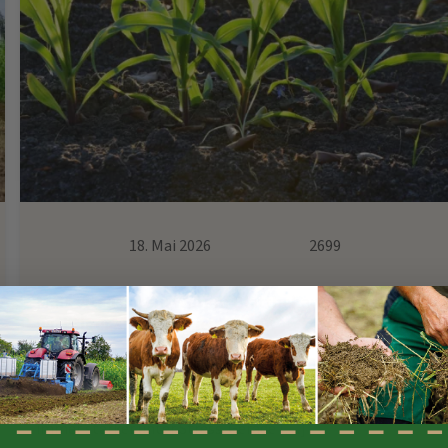
18. Mai 2026
2699
Mais vitalisieren: Warum Blattbehandlungen heute
wichtiger sind denn je
Die Anforderungen im Maisanbau steigen:
Trockenperioden, kalte Frühjahre, Starkregen und
zunehmender Krankheitsdruck setzen die Bestände
immer stärker unter Stress. Gerade […]