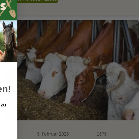
en!
 zu
5. Februar 2026
1676