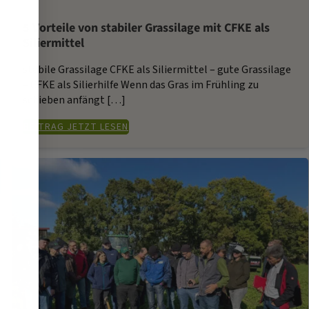
5 Vorteile von stabiler Grassilage mit CFKE als
Siliermittel
stabile Grassilage CFKE als Siliermittel – gute Grassilage
– CFKE als Silierhilfe Wenn das Gras im Frühling zu
schieben anfängt […]
BEITRAG JETZT LESEN