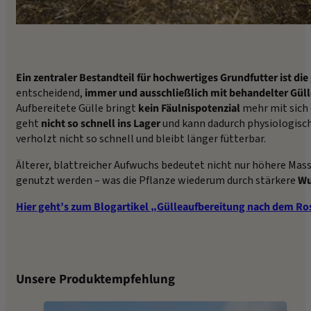
Ein zentraler Bestandteil für hochwertiges Grundfutter ist die
entscheidend,
immer und ausschließlich mit behandelter Güll
Aufbereitete Gülle bringt
kein Fäulnispotenzial
mehr mit sich 
geht
nicht so schnell ins Lager
und kann dadurch physiologisch 
verholzt nicht so schnell und bleibt länger fütterbar.
Älterer, blattreicher Aufwuchs bedeutet nicht nur höhere Ma
genutzt werden – was die Pflanze wiederum durch stärkere
Wu
Hier geht’s zum Blogartikel „Gülleaufbereitung nach dem Ro
Unsere Produktempfehlung