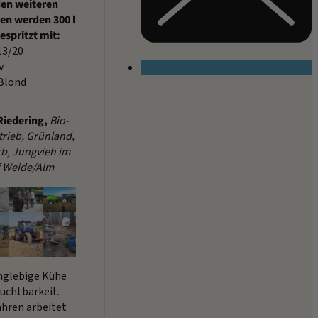
den weiteren
n werden 300 l
espritzt mit:
13/20
v
 Blond
Riedering,
Bio-
trieb, Grünland,
b, Jungvieh im
 Weide/Alm
anglebige Kühe
ruchtbarkeit.
Jahren arbeitet