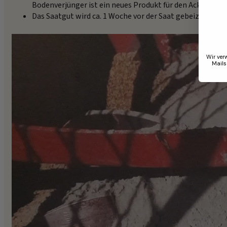
Bodenverjünger ist ein neues Produkt für den Ackerbau 
Das Saatgut wird ca. 1 Woche vor der Saat gebeizt um di
Wir ver
Mails