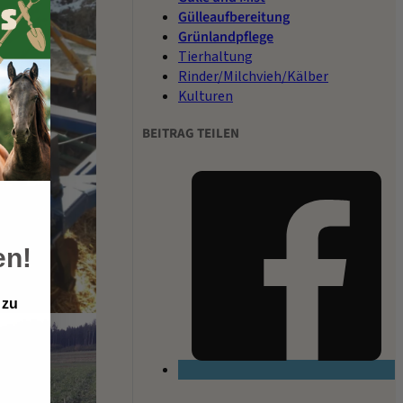
Gülleaufbereitung
Grünlandpflege
Tierhaltung
Rinder/Milchvieh/Kälber
Kulturen
BEITRAG TEILEN
en!
 zu