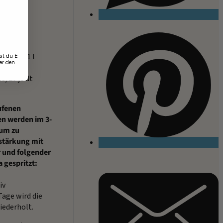
n.
Beizung:
tiv auf 1 l
st du E-
er den
3/20 je dt
ufenen
n werden im 3-
ium zu
tärkung mit
r und folgender
 gespritzt:
iv
Tage wird die
iederholt.