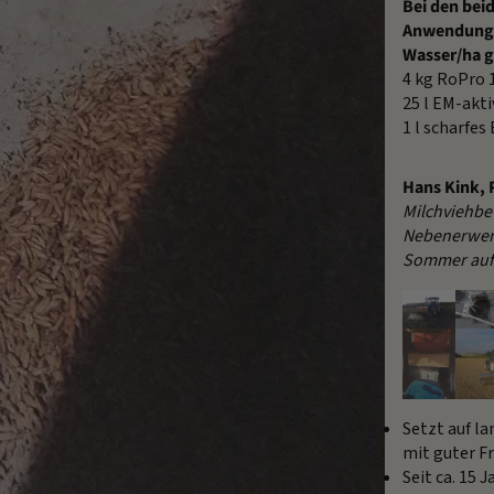
Bei den bei
Anwendunge
Wasser/ha g
4 kg RoPro 
25 l EM-akti
1 l scharfes
Hans Kink, 
Milchviehbe
Nebenerwer
Sommer auf
Setzt auf l
mit guter F
Seit ca. 15 