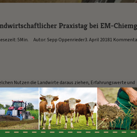
ndwirtschaftlicher Praxistag bei EM-Chiem
esezeit: 5Min.
Autor: Sepp Oppenrieder
3. April 2018
1 Kommenta
elchen Nutzen die Landwirte daraus ziehen, Erfahrungswerte und
mer am Praxistag in Högering.
aftsweisen vor und beantworteten zahlreichen Fragen.
ilnehmenden am Praxistag:
eb