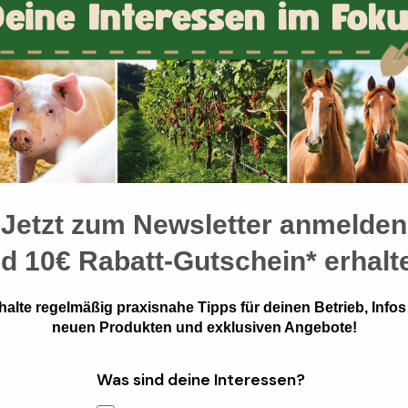
ehren muss.
einer Bodenfräse auf den Untergrund aufgesprüht. Die Organik wir
r Rotteprozess abgeschlossen und eine Grundbodenbearbeitung un
r Einarbeitung. Die Rottelenkung erfolgt in der Streu und übertr
Jetzt zum Newsletter anmelden
nd
10€ Rabatt-Gutschein* erhalt
halte regelmäßig praxisnahe Tipps für deinen Betrieb, Infos
ht vor der Aussaat die Flächenrotte bevor. Auch auf dem Grünlan
neuen Produkten und exklusiven Angebote!
es
Bodenverjüngers
essenziell. Bei geringen Temperaturen und im
Was sind deine Interessen?
sscheidungen keine hohe mikrobielle Aktivität im Boden. Diese i
nd schimmelt.