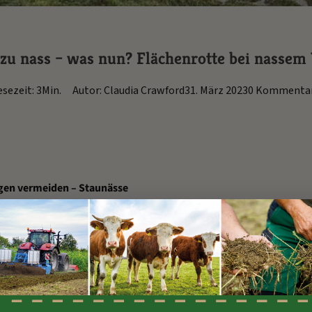
zu nass – was nun? Flächenrotte bei nassem
esezeit: 3Min.
Autor: Claudia Crawford
31. März 2023
0 Kommenta
ngen vermeiden – Staunässe
Das erschwert hier und dort die Bedingungen für eine optimale Aus
en. Ist der Boden nass und schwer, kann es schnell zu Verdicht
t.
hrt wirkt sich auf das Bodenleben aus. Besonders im Vorfrühling,