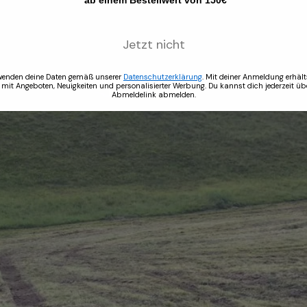
*ab einem Bestellwert von 150€
erfiltrationsrate aufweisen.
ser gut speichern und bleibt auch im gesättigten Zustand „feder
Jetzt nicht
chtungen.
wenden deine Daten gemäß unserer
Datenschutzerklärung
. Mit deiner Anmeldung erhält
 mit Angeboten, Neuigkeiten und personalisierter Werbung. Du kannst dich jederzeit üb
Abmeldelink abmelden.