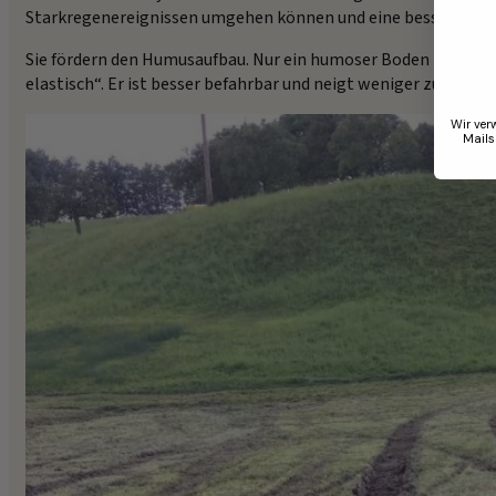
Starkregenereignissen umgehen können und eine bessere Wass
Sie fördern den Humusaufbau. Nur ein humoser Boden kann Was
elastisch“. Er ist besser befahrbar und neigt weniger zu Verdi
Wir ver
Mails