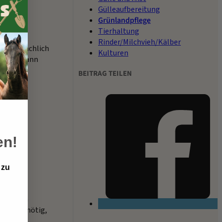
Gülleaufbereitung
Grünlandpflege
Tierhaltung
Rinder/Milchvieh/Kälber
d oberflächlich
Kulturen
d Saat kann
BEITRAG TEILEN
ägt sich
en!
 zu
d wird
 zeitigen
st aber nötig,