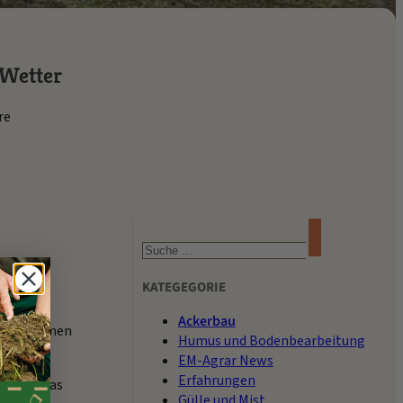
 Wetter
re
Suchen
saat,
KATEGEGORIE
Ackerbau
ungen kommen
Humus und Bodenbearbeitung
EM-Agrar News
Erfahrungen
 in dem das
Gülle und Mist