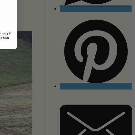
nd und
st du E-
er den