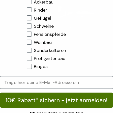
Ackerbau
Rinder
Geflügel
Schweine
Pensionspferde
Weinbau
Sonderkulturen
Profigartenbau
Biogas
10€ Rabatt* sichern - jetzt anmelden!
d setzen das organische Material um. Dabei bilden sie wichtige S
 ein. Sie bilden zudem runde Bodenkrümel, die langfristig besser