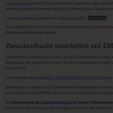
Camena Samen
bietet beispielsweise einige Gemenge speziell
werden, dass die Gemenge möglichst divers in ihrer Zusamme
Camena_Regenerative_Landwirtschaft_Wenz_Naeser_2020
Herunterladen
Zwischenfruchte im Sommer sollten frohwüchsig sein und eine
Ruhemonate bedeckt halten.
Zwischenfrucht einarbeiten mit EM
Zwischenfruchtgemenge können je nach Zusammensetzung auch
Boden über die vegetationsfreie Zeit hin bedeckt und bringen
konserviert.
Zur Strategie der
doppelten Zwischenfrucht könnt ihr hier
meh
Besonders im Frühjahr sind Zwischenfruchtbestände element
nur die den Vorfruchteffekt der diversen Zwischenfrucht sond
Die
Einspritzung des
Bodenverjüngers
ist bei der Flächenrott
Schimmel entstehen und die Energie entweicht. Der Bodenverjün