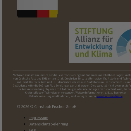
*GoGreen Plus ist ein Service, der die Dekarbonisierungsmaßnahmen innerhalb des Logistiknet
von Deutsche Post und DHL unterstützt. Durch den Einsatz alternativer Kraftstoffe und Techno
reduziert Deutsche Post und DHL den Verbrauch fossiler Kraftstoffe im Transportmodus und
Gebäuden, die für die GoGreen Plus-Sendungen genutzt werden. Dies bedeutet nicht zwangsläufi
die konkrete Sendung physisch mit Fahrzeugen oder über Anlagen transportiert wird, die di
Kraftstoffe oder Technologien verwenden. Weitere Informationen, z. B. zu konkreten
Dekarbonisierungsmaßnahmen, sind verfügbar unter
www.GoGreenPlus.de
© 2026 © Christoph Fischer GmbH
Impressum
Datenschutzbelehrung
AGB