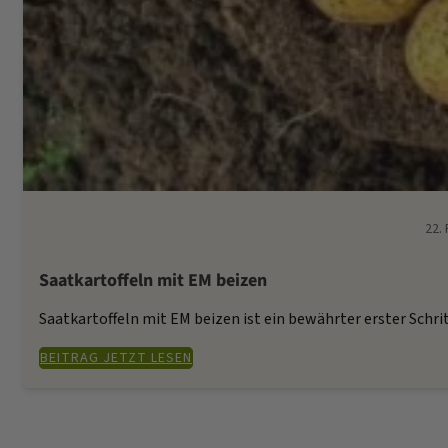
Gülle und Mist (67)
22.
Saatkartoffeln mit EM beizen
Saatkartoffeln mit EM beizen ist ein bewährter erster Schr
BEITRAG JETZT LESEN