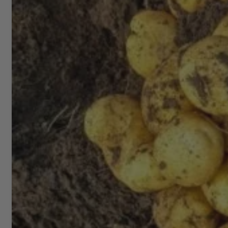
Fütterung (16)
Geflügel (8)
Getreide (12)
Grünland (10)
Grünlandpflege (58)