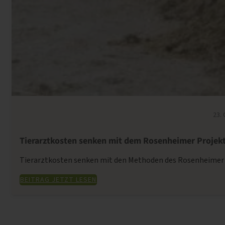
Gülle und Mist (67)
23.
Tierarztkosten senken mit dem Rosenheimer Projek
Tierarztkosten senken mit den Methoden des Rosenheimer Pro
BEITRAG JETZT LESEN