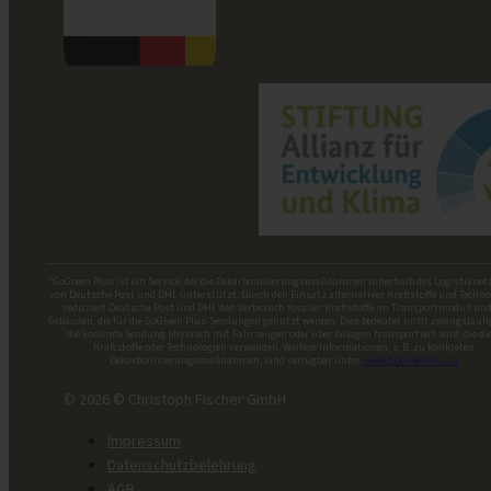
*GoGreen Plus ist ein Service, der die Dekarbonisierungsmaßnahmen innerhalb des Logistiknet
von Deutsche Post und DHL unterstützt. Durch den Einsatz alternativer Kraftstoffe und Techno
reduziert Deutsche Post und DHL den Verbrauch fossiler Kraftstoffe im Transportmodus und
Gebäuden, die für die GoGreen Plus-Sendungen genutzt werden. Dies bedeutet nicht zwangsläufi
die konkrete Sendung physisch mit Fahrzeugen oder über Anlagen transportiert wird, die di
Kraftstoffe oder Technologien verwenden. Weitere Informationen, z. B. zu konkreten
Dekarbonisierungsmaßnahmen, sind verfügbar unter
www.GoGreenPlus.de
© 2026 © Christoph Fischer GmbH
Impressum
Datenschutzbelehrung
AGB