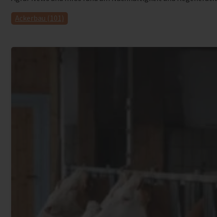
Ackerbau (101)
Ackerfutterbau (10)
Bienen (3)
Dauergrünland (18)
EM-Agrar News (89)
Erfahrungen (65)