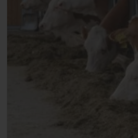
Fütterung (16)
Geflügel (8)
Getreide (12)
Grünland (10)
Grünlandpflege (58)