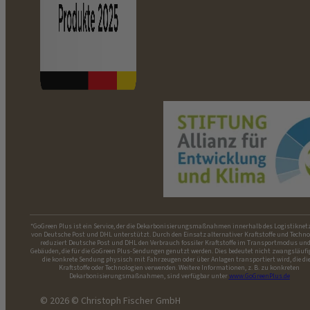
*GoGreen Plus ist ein Service, der die Dekarbonisierungsmaßnahmen innerhalb des Logistiknet
von Deutsche Post und DHL unterstützt. Durch den Einsatz alternativer Kraftstoffe und Techno
reduziert Deutsche Post und DHL den Verbrauch fossiler Kraftstoffe im Transportmodus und
Gebäuden, die für die GoGreen Plus-Sendungen genutzt werden. Dies bedeutet nicht zwangsläufi
die konkrete Sendung physisch mit Fahrzeugen oder über Anlagen transportiert wird, die di
Kraftstoffe oder Technologien verwenden. Weitere Informationen, z. B. zu konkreten
Dekarbonisierungsmaßnahmen, sind verfügbar unter
www.GoGreenPlus.de
© 2026 © Christoph Fischer GmbH