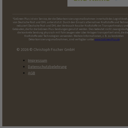
*GoGreen Plus ist ein Service, der die Dekarbonisierungsmaßnahmen innerhalb des Logistiknet
von Deutsche Post und DHL unterstützt. Durch den Einsatz alternativer Kraftstoffe und Techno
reduziert Deutsche Post und DHL den Verbrauch fossiler Kraftstoffe im Transportmodus und
Gebäuden, die für die GoGreen Plus-Sendungen genutzt werden. Dies bedeutet nicht zwangsläufi
die konkrete Sendung physisch mit Fahrzeugen oder über Anlagen transportiert wird, die di
Kraftstoffe oder Technologien verwenden. Weitere Informationen, z. B. zu konkreten
Dekarbonisierungsmaßnahmen, sind verfügbar unter
www.GoGreenPlus.de
© 2026 © Christoph Fischer GmbH
Impressum
Datenschutzbelehrung
AGB