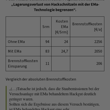
„Lagerungsverlust von Hackschnitzeln mit der EMa-
Technologie begrenzen“.
Kosten
Brennstoffkosten
Srm
EMa
[€/a]
[€/Srm]
Ohne EMa
94
24
2256
Mit EMa
83
24,7
2050
Brennstoffkosten
11
206
Einsparung
Vergleich der absoluten Brennstoffkosten
„(…)Tatsache ist jedoch, dass die Staubemissionen bei der
Versuchsanlage mit EMa behandeltem Hackgut deutlich
geringer waren.
Sollten sich die Ergebnisse aus diesem Versuch bestätigen,
ist EMa behandeltes Hackgut eine sehr