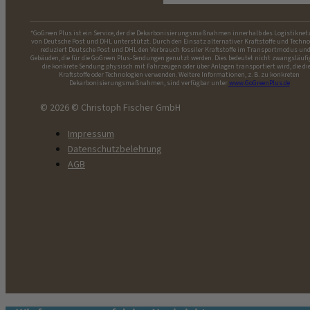
*GoGreen Plus ist ein Service, der die Dekarbonisierungsmaßnahmen innerhalb des Logistiknet
von Deutsche Post und DHL unterstützt. Durch den Einsatz alternativer Kraftstoffe und Techno
reduziert Deutsche Post und DHL den Verbrauch fossiler Kraftstoffe im Transportmodus und
Gebäuden, die für die GoGreen Plus-Sendungen genutzt werden. Dies bedeutet nicht zwangsläufi
die konkrete Sendung physisch mit Fahrzeugen oder über Anlagen transportiert wird, die di
Kraftstoffe oder Technologien verwenden. Weitere Informationen, z. B. zu konkreten
Dekarbonisierungsmaßnahmen, sind verfügbar unter
www.GoGreenPlus.de
© 2026 © Christoph Fischer GmbH
Impressum
Datenschutzbelehrung
AGB