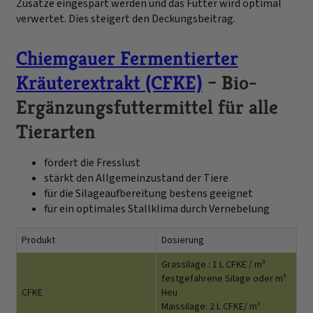
Zusätze eingespart werden und das Futter wird optimal
verwertet. Dies steigert den Deckungsbeitrag.
Chiemgauer Fermentierter
Kräuterextrakt (CFKE)
– Bio-
Ergänzungsfuttermittel für alle
Tierarten
fördert die Fresslust
stärkt den Allgemeinzustand der Tiere
für die Silageaufbereitung bestens geeignet
für ein optimales Stallklima durch Vernebelung
Produkt
Dosierung
Grassilage : 1 L CFKE / m³
festgefahrene Silage oder m³
CFKE
Heu
Maissilage: 2 L CFKE/ m³