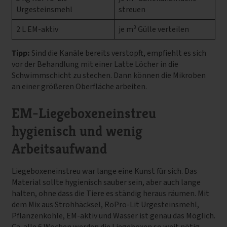
Urgesteinsmehl
streuen
2 L EM-aktiv
je m³ Gülle verteilen
Tipp:
Sind die Kanäle bereits verstopft, empfiehlt es sich
vor der Behandlung mit einer Latte Löcher in die
Schwimmschicht zu stechen. Dann können die Mikroben
an einer größeren Oberfläche arbeiten.
EM-Liegeboxeneinstreu
hygienisch und wenig
Arbeitsaufwand
Liegeboxeneinstreu war lange eine Kunst für sich. Das
Material sollte hygienisch sauber sein, aber auch lange
halten, ohne dass die Tiere es ständig heraus räumen. Mit
dem Mix aus Strohhäcksel, RoPro-Lit Urgesteinsmehl,
Pflanzenkohle, EM-aktiv und Wasser ist genau das Möglich.
Ca. alle 6 Wochen werden die Liegeboxen so weit nötig