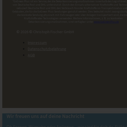
*GoGreen Plus ist ein Service, der die Dekarbonisierungsmaßnahmen innerhalb des Logistiknet
von Deutsche Post und DHL unterstützt. Durch den Einsatz alternativer Kraftstoffe und Techno
reduziert Deutsche Post und DHL den Verbrauch fossiler Kraftstoffe im Transportmodus und
Gebäuden, die für die GoGreen Plus-Sendungen genutzt werden. Dies bedeutet nicht zwangsläufi
die konkrete Sendung physisch mit Fahrzeugen oder über Anlagen transportiert wird, die di
Kraftstoffe oder Technologien verwenden. Weitere Informationen, z. B. zu konkreten
Dekarbonisierungsmaßnahmen, sind verfügbar unter
www.GoGreenPlus.de
© 2026 © Christoph Fischer GmbH
Impressum
Datenschutzbelehrung
AGB
Wir freuen uns auf deine Nachricht