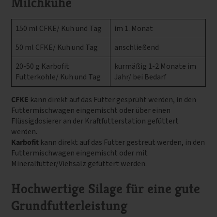
Milchkühe
150 ml CFKE/ Kuh und Tag
im 1. Monat
50 ml CFKE/ Kuh und Tag
anschließend
20-50 g Karbofit
kurmäßig 1-2 Monate im
Futterkohle/ Kuh und Tag
Jahr/ bei Bedarf
CFKE
kann direkt auf das Futter gesprüht werden, in den
Futtermischwagen eingemischt oder über einen
Flüssigdosierer an der Kraftfutterstation gefüttert
werden.
Karbofit
kann direkt auf das Futter gestreut werden, in den
Futtermischwagen eingemischt oder mit
Mineralfutter/Viehsalz gefüttert werden.
Hochwertige Silage für eine gute
Grundfutterleistung