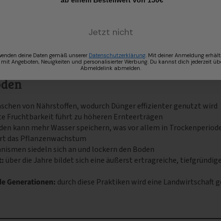
*ab einem Bestellwert von 150€
ogie, was die Bildung eines gesunden Bodenmikrobioms unterstüt
 die Voraktivierung kann die Pflanzenkohle so optimiert werden
ngerung von Treibhausgasemissionen, stärker beeinflusst.
Jetzt nicht
wenden deine Daten gemäß unserer
Datenschutzerklärung
. Mit deiner Anmeldung erhält
 mit Angeboten, Neuigkeiten und personalisierter Werbung. Du kannst dich jederzeit üb
Abmeldelink abmelden.
öden
schen von Nährstoffen, wodurch Dünger effizienter genutzt wird
te Fruchtbarkeit führt zu höheren Ernteerträgen
den kann mehr Wasser speichern, was vor allem in Trockenperioden
rt das Pflanzenwachstum
ismen siedeln sich an und lockern den Boden
t:
über die Jahre bildet sich eine äußerst ertragreiche, tiefgründig
de Generationen:
durch diese Praktiken wird eine Landwirtschaft