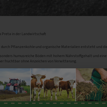
a Preta in der Landwirtschaft
ie durch Pflanzenkohle und organische Materialien entsteht und di
sonders humusreiche Böden mit hohem Nährstoffgehalt und einer 
er fruchtbar ohne Anzeichen von Verwitterung.
ra Preta von Menschenhand gemacht wurde. Organik jeder Art, ob p
rmenten fermentiert statt kompostiert. Dieses Material kam als 
gebiet nach Europa.
rie in der Praxis umgesetzt. Rohstoffe wie Mist, Gülle oder Grüns
ht. Mit im Spiel sind immer Mikroorganismen und Mineralien, den