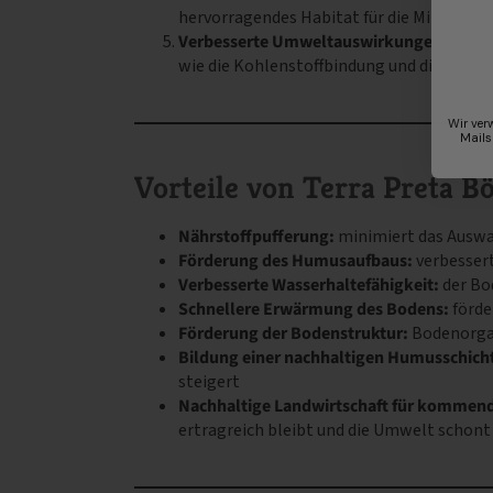
hervorragendes Habitat für die Mikrobiol
Verbesserte Umweltauswirkungen:
Durch
wie die Kohlenstoffbindung und die Verri
Wir ver
Mails
Vorteile von Terra Preta B
Nährstoffpufferung:
minimiert das Auswa
Förderung des Humusaufbaus:
verbesser
Verbesserte Wasserhaltefähigkeit:
der Bo
Schnellere Erwärmung des Bodens:
förde
Förderung der Bodenstruktur:
Bodenorgan
Bildung einer nachhaltigen Humusschich
steigert
Nachhaltige Landwirtschaft für kommen
ertragreich bleibt und die Umwelt schont