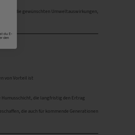
zt.
, dass sie die gewünschten Umweltauswirkungen,
st du E-
er den
 von Vorteil ist
e Humusschicht, die langfristig den Ertrag
 geschaffen, die auch für kommende Generationen