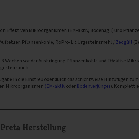
von Effektiven Mikroorganismen (EM-aktiv, Bodenagil) und Pflanze
ufsetzen Pflanzenkohle, RoPro-Lit Urgesteinsmehl /
Zeogüll
(Z
–8 Wochen vor der Ausbringung Pflanzenkohle und Effektive Mikr
rgesteinsmehl.
gabe in die Einstreu oder durch das schichtweise Hinzufügen zum
iven Mikroorganismen
(EM-aktiv
oder
Bodenverjünger
). Komplettie
Preta Herstellung