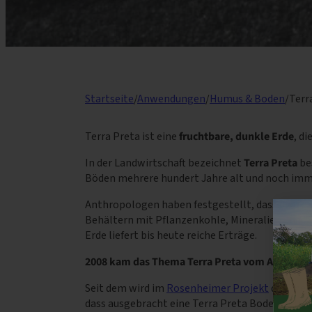
Startseite
/
Anwendungen
/
Humus & Boden
/
Terr
Terra Preta ist eine
fruchtbare, dunkle Erde
, d
In der Landwirtschaft bezeichnet
Terra Preta
be
Böden mehrere hundert Jahre alt und noch imm
Anthropologen haben festgestellt, dass die Ter
Behältern mit Pflanzenkohle, Mineralien und Fe
Erde liefert bis heute reiche Erträge.
2008 kam das Thema Terra Preta vom Amazonas
Seit dem wird im
Rosenheimer Projekt
die Theo
dass ausgebracht eine Terra Preta Boden entste