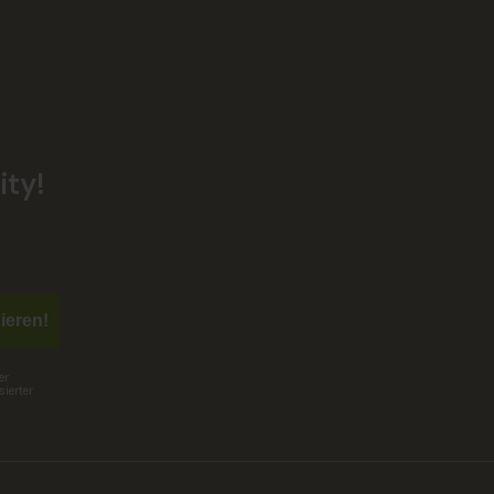
ty!
ieren!
er
ierter