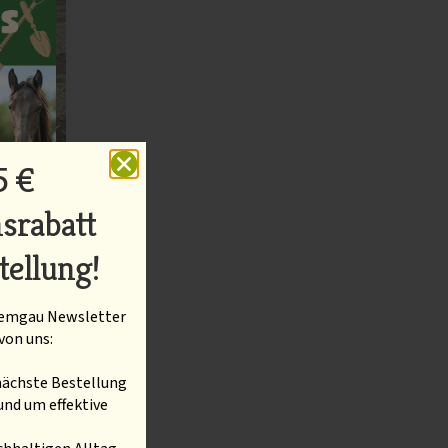
5 €
srabatt
tellung!
en!
hiemgau Newsletter
von uns:
 zu
 nächste Bestellung
und um effektive