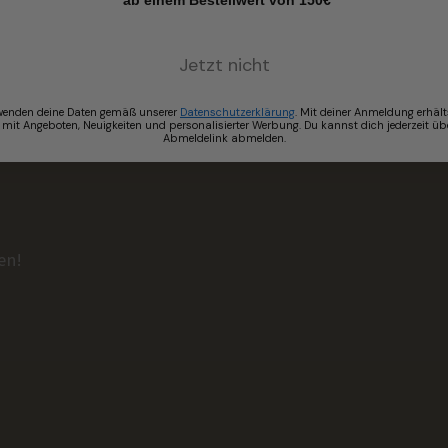
*ab einem Bestellwert von 150€
Jetzt nicht
wenden deine Daten gemäß unserer
Datenschutzerklärung
. Mit deiner Anmeldung erhält
 mit Angeboten, Neuigkeiten und personalisierter Werbung. Du kannst dich jederzeit üb
Abmeldelink abmelden.
en!