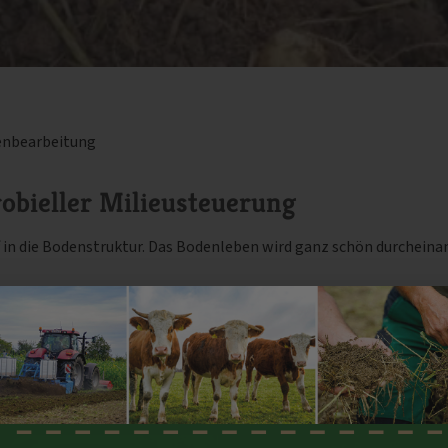
nbearbeitung
obieller Milieusteuerung
f in die Bodenstruktur. Das Bodenleben wird ganz schön durcheina