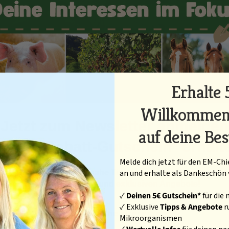
Erhalte 
Willkommen
Jetzt zum Newsletter anmelden
auf deine Bes
nd
10€ Rabatt-Gutschein* erhalt
Melde dich jetzt für den EM-C
an und erhalte als Dankeschön 
halte regelmäßig praxisnahe Tipps für deinen Betrieb, Infos
neuen Produkten und exklusiven Angebote!
✓
Deinen 5€ Gutschein*
für die
✓ Exklusive
Tipps & Angebote
r
Was sind deine Interessen?
Mikroorganismen